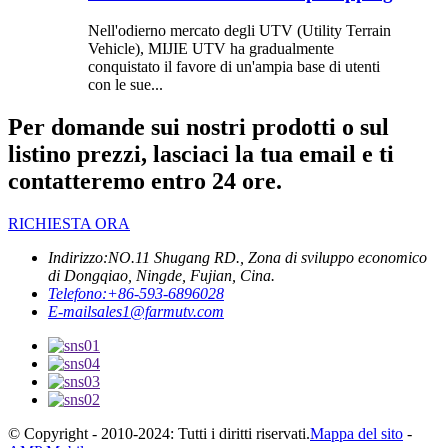
Nell'odierno mercato degli UTV (Utility Terrain
Vehicle), MIJIE UTV ha gradualmente
conquistato il favore di un'ampia base di utenti
con le sue...
Per domande sui nostri prodotti o sul
listino prezzi, lasciaci la tua email e ti
contatteremo entro 24 ore.
RICHIESTA ORA
Indirizzo:
NO.11 Shugang RD., Zona di sviluppo economico
di Dongqiao, Ningde, Fujian, Cina.
Telefono:
+86-593-6896028
E-mail
sales1@farmutv.com
© Copyright - 2010-2024: Tutti i diritti riservati.
Mappa del sito
-