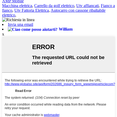
AMP Mobile
Macchina elettrica
,
Carrello da golf elettrico
,
Utv affiancati
,
Fianco a
fianco
,
Utv Fattoria Elettrica
,
Autocarro con cassone ribaltabile
elettrico
,
Invia una email
William
x