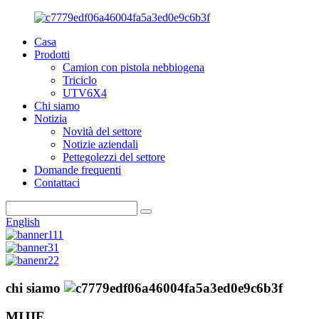
Casa
Prodotti
Camion con pistola nebbiogena
Triciclo
UTV6X4
Chi siamo
Notizia
Novità del settore
Notizie aziendali
Pettegolezzi del settore
Domande frequenti
Contattaci
English
chi siamo
MIJIE