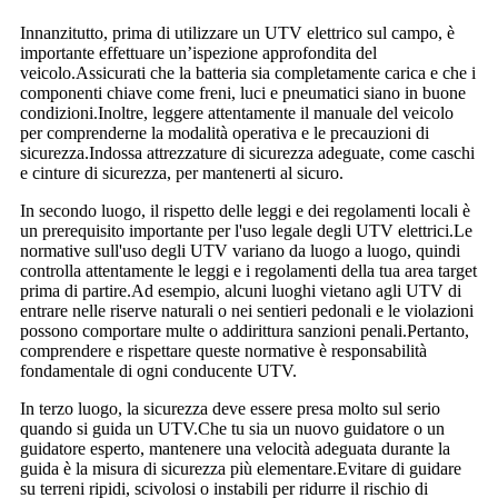
Innanzitutto, prima di utilizzare un UTV elettrico sul campo, è
importante effettuare un’ispezione approfondita del
veicolo.Assicurati che la batteria sia completamente carica e che i
componenti chiave come freni, luci e pneumatici siano in buone
condizioni.Inoltre, leggere attentamente il manuale del veicolo
per comprenderne la modalità operativa e le precauzioni di
sicurezza.Indossa attrezzature di sicurezza adeguate, come caschi
e cinture di sicurezza, per mantenerti al sicuro.
In secondo luogo, il rispetto delle leggi e dei regolamenti locali è
un prerequisito importante per l'uso legale degli UTV elettrici.Le
normative sull'uso degli UTV variano da luogo a luogo, quindi
controlla attentamente le leggi e i regolamenti della tua area target
prima di partire.Ad esempio, alcuni luoghi vietano agli UTV di
entrare nelle riserve naturali o nei sentieri pedonali e le violazioni
possono comportare multe o addirittura sanzioni penali.Pertanto,
comprendere e rispettare queste normative è responsabilità
fondamentale di ogni conducente UTV.
In terzo luogo, la sicurezza deve essere presa molto sul serio
quando si guida un UTV.Che tu sia un nuovo guidatore o un
guidatore esperto, mantenere una velocità adeguata durante la
guida è la misura di sicurezza più elementare.Evitare di guidare
su terreni ripidi, scivolosi o instabili per ridurre il rischio di