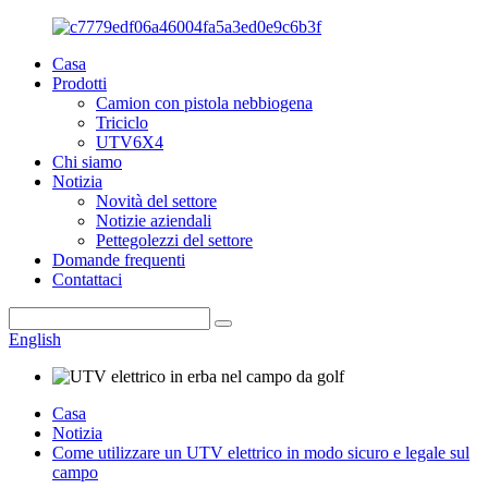
Casa
Prodotti
Camion con pistola nebbiogena
Triciclo
UTV6X4
Chi siamo
Notizia
Novità del settore
Notizie aziendali
Pettegolezzi del settore
Domande frequenti
Contattaci
English
Casa
Notizia
Come utilizzare un UTV elettrico in modo sicuro e legale sul
campo