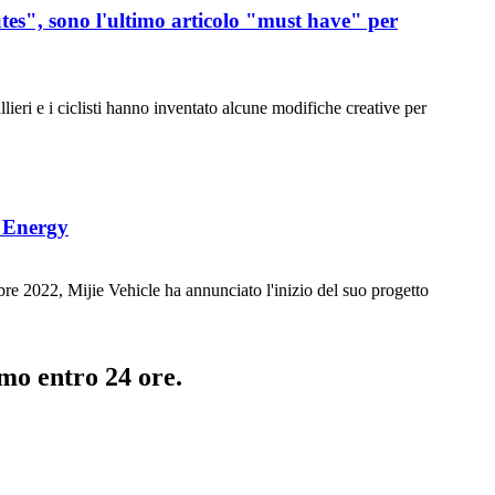
utes", sono l'ultimo articolo "must have" per
llieri e i ciclisti hanno inventato alcune modifiche creative per
w Energy
re 2022, Mijie Vehicle ha annunciato l'inizio del suo progetto
emo entro 24 ore.