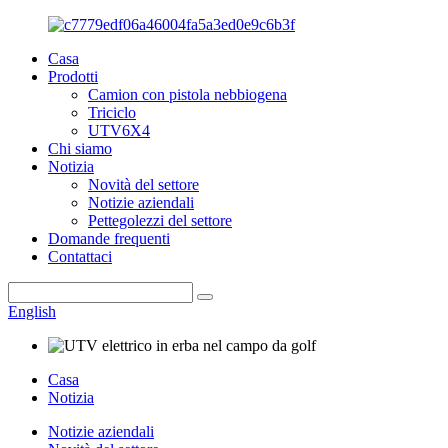
Casa
Prodotti
Camion con pistola nebbiogena
Triciclo
UTV6X4
Chi siamo
Notizia
Novità del settore
Notizie aziendali
Pettegolezzi del settore
Domande frequenti
Contattaci
English
Casa
Notizia
Notizie aziendali