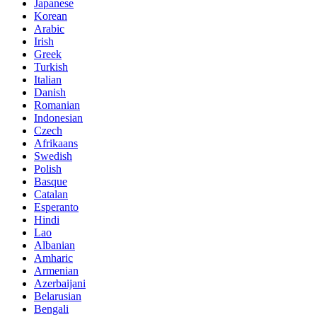
Japanese
Korean
Arabic
Irish
Greek
Turkish
Italian
Danish
Romanian
Indonesian
Czech
Afrikaans
Swedish
Polish
Basque
Catalan
Esperanto
Hindi
Lao
Albanian
Amharic
Armenian
Azerbaijani
Belarusian
Bengali