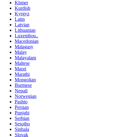
Khmer
Kurdish
Kyrgyz
Latin
Latvian
Lithuanian
Luxembou..
Macedonian
Malagasy
Malay
Malayalam
Maltese
Maori
Marathi
Mongolian
Burmese
Nepali
Norwegian
Pashto
Persian
Punjabi
Serbian
Sesotho
Sinhala
Slovak