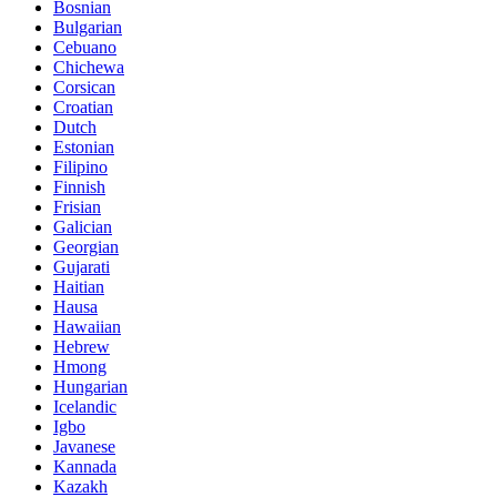
Bosnian
Bulgarian
Cebuano
Chichewa
Corsican
Croatian
Dutch
Estonian
Filipino
Finnish
Frisian
Galician
Georgian
Gujarati
Haitian
Hausa
Hawaiian
Hebrew
Hmong
Hungarian
Icelandic
Igbo
Javanese
Kannada
Kazakh