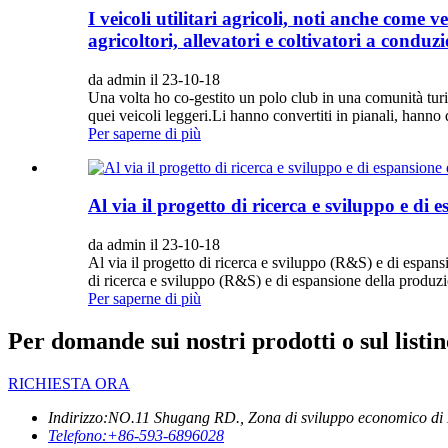
I veicoli utilitari agricoli, noti anche come
agricoltori, allevatori e coltivatori a conduz
da admin il 23-10-18
Una volta ho co-gestito un polo club in una comunità turist
quei veicoli leggeri.Li hanno convertiti in pianali, hanno 
Per saperne di più
Al via il progetto di ricerca e sviluppo e di
da admin il 23-10-18
Al via il progetto di ricerca e sviluppo (R&S) e di espan
di ricerca e sviluppo (R&S) e di espansione della produzi
Per saperne di più
Per domande sui nostri prodotti o sul listin
RICHIESTA ORA
Indirizzo:
NO.11 Shugang RD., Zona di sviluppo economico di 
Telefono:
+86-593-6896028