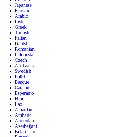
Japanese
Korean
Arabic
Irish
Greek
Turkish
Italian
Danish
Romanian
Indonesian
Czech
Afrikaans
Swedish
Polish
Basque
Catalan
Esperanto
Hindi
Lao
Albanian
Amharic
Armenian
Azerbaijani
Belarusian