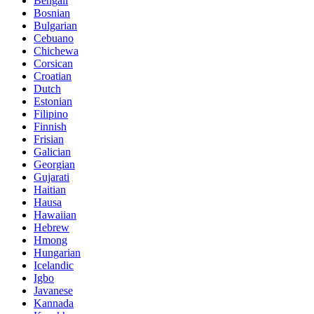
Bengali
Bosnian
Bulgarian
Cebuano
Chichewa
Corsican
Croatian
Dutch
Estonian
Filipino
Finnish
Frisian
Galician
Georgian
Gujarati
Haitian
Hausa
Hawaiian
Hebrew
Hmong
Hungarian
Icelandic
Igbo
Javanese
Kannada