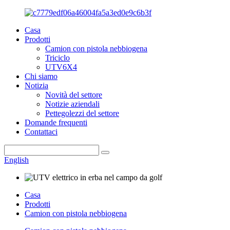
Casa
Prodotti
Camion con pistola nebbiogena
Triciclo
UTV6X4
Chi siamo
Notizia
Novità del settore
Notizie aziendali
Pettegolezzi del settore
Domande frequenti
Contattaci
English
Casa
Prodotti
Camion con pistola nebbiogena