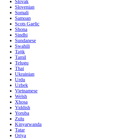
Slovak
Slovenian
Somali
Samoan
Scots Gaelic
Shona
Sindhi
Sundanese
Swahili
Tajik
Tamil
Telugu
Thai
Ukrainian
Urdu
Uzbek
Vietnamese
Welsh
Xhosa
Yiddish
Yoruba
Zulu
Kinyarwanda
Tatar
Oriya