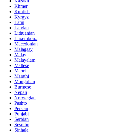
Kazakh
Khmer
Kurdish
Kyrgyz
Latin
Latvian
Lithuanian
Luxembou..
Macedonian
Malagasy
Malay
Malayalam
Maltese
Maori
Marathi
Mongolian
Burmese
Nepali
Norwegian
Pashto
Persian
Punjabi
Serbian
Sesotho
Sinhala