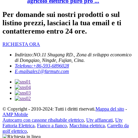
agricolo elettrico puro pro ...
Per domande sui nostri prodotti o sul
listino prezzi, lasciaci la tua email e ti
contatteremo entro 24 ore.
RICHIESTA ORA
Indirizzo:
NO.11 Shugang RD., Zona di sviluppo economico
di Dongqiao, Ningde, Fujian, Cina.
Telefono:
+86-593-6896028
E-mail
sales1@farmutv.com
© Copyright - 2010-2024: Tutti i diritti riservati.
Mappa del sito
-
AMP Mobile
Autocarro con cassone ribaltabile elettrico
,
Utv affiancati
,
Utv
Fattoria Elettrica
,
Fianco a fianco
,
Macchina elettrica
,
Carrello da
golf elettrico
,