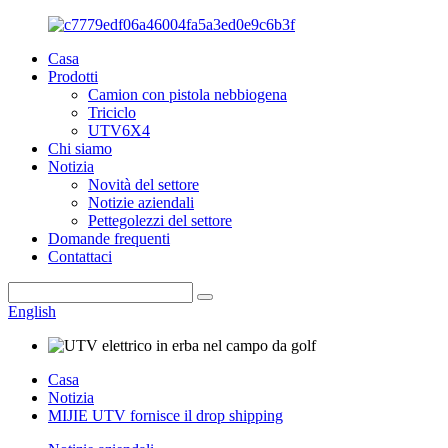
Casa
Prodotti
Camion con pistola nebbiogena
Triciclo
UTV6X4
Chi siamo
Notizia
Novità del settore
Notizie aziendali
Pettegolezzi del settore
Domande frequenti
Contattaci
English
Casa
Notizia
MIJIE UTV fornisce il drop shipping