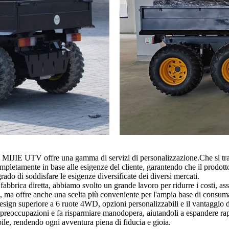
IJIE UTV offre una gamma di servizi di personalizzazione.Che si tratti 
mpletamente in base alle esigenze del cliente, garantendo che il prodotto
rado di soddisfare le esigenze diversificate dei diversi mercati.
rica diretta, abbiamo svolto un grande lavoro per ridurre i costi, assicu
i, ma offre anche una scelta più conveniente per l'ampia base di consuma
gn superiore a 6 ruote 4WD, opzioni personalizzabili e il vantaggio di p
di preoccupazioni e fa risparmiare manodopera, aiutandoli a espandere r
ibile, rendendo ogni avventura piena di fiducia e gioia.