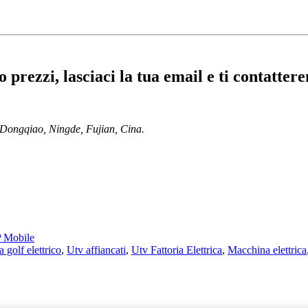
o prezzi, lasciaci la tua email e ti contatter
Dongqiao, Ningde, Fujian, Cina.
 Mobile
a golf elettrico
,
Utv affiancati
,
Utv Fattoria Elettrica
,
Macchina elettrica