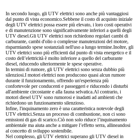
In secondo luogo, gli UTV elettrici sono anche più vantaggiosi
dal punto di vista economico.Sebbene il costo di acquisto iniziale
degli UTV elettrici possa essere più elevato, i loro costi operativi
e di manutenzione sono significativamente inferiori a quelli degli
UTV diesel.Gli UTV elettrici non richiedono regolari cambi di
carburante, cambi d'olio o complesse manutenzioni del motore,
risparmiando spese sostanziali nell'uso a lungo termine.Inoltre, gli
UTV elettrici sono più efficienti dal punto di vista energetico e il
costo dell’elettricità è molto inferiore a quello del carburante
diesel, riducendo ulteriormente le spese operative.
In termini di rumore, gli UTV elettrici sono senza dubbio più
silenziosi.I motori elettrici non producono quasi alcun rumore
durante il funzionamento, offrendo un'esperienza più
confortevole per conducenti e passeggeri e riducendo i disturbi
all'ambiente circostante e alla fauna selvatica.Al contrario, i
motori diesel UTV sono rumorosi e inadatti ad ambienti che
richiedono un funzionamento silenzioso.
Infine, l'inquinamento zero è una caratteristica notevole degli
UTV elettrici.Senza un processo di combustione, non ci sono
emissioni di gas di scarico.Ciò non solo riduce l’inquinamento
ambientale ma aiuta anche a mitigare l’effetto serra, allineandosi
al concetto di sviluppo sostenibile.
Nel complesso, gli UTV elettrici superano gli UTV diesel in