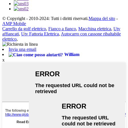
© Copyright - 2010-2024: Tutti i diritti riservati.
Mappa del sito
-
AMP Mobile
Carrello da golf elettrico
,
Fianco a fianco
,
Macchina elettrica
,
Utv
affiancati
,
Utv Fattoria Elettrica
,
Autocarro con cassone ribaltabile
elettrico
,
Invia una email
William
x