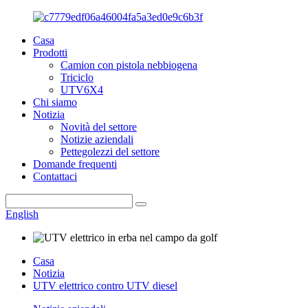
Casa
Prodotti
Camion con pistola nebbiogena
Triciclo
UTV6X4
Chi siamo
Notizia
Novità del settore
Notizie aziendali
Pettegolezzi del settore
Domande frequenti
Contattaci
English
Casa
Notizia
UTV elettrico contro UTV diesel