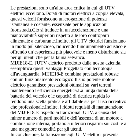
Le prestazioni sono un'altra area critica in cui gli UTV
elettrici eccellono.Dotati di motori elettrici a coppia elevata,
questi veicoli forniscono un'erogazione di potenza
istantanea e costante, essenziale per le applicazioni
fuoristrada.Ciò si traduce in un'accelerazione e una
manovrabilità superiori rispetto alle loro controparti
alimentate a carburante.Inoltre, gli UTV elettrici funzionano
in modo più silenzioso, riducendo l’inquinamento acustico e
offrendo un’esperienza più piacevole e meno disturbante sia
per gli utenti che per la fauna selvatica.
MIJIE18-E, l'UTV elettrico prodotto dalla nostra azienda,
esemplifica questi vantaggi.Progettato con tecnologia
all'avanguardia, MIJIE18-E combina prestazioni robuste
con un funzionamento ecologico.Il suo potente motore
elettrico garantisce prestazioni ottimali su vari terreni
mantenendo l'efficienza energetica.La lunga durata della
batteria del veicolo e le capacità di ricarica rapida lo
rendono una scelta pratica e affidabile sia per l'uso ricreativo
che professionale.Inoltre, i ridotti requisiti di manutenzione
del MIJIE18-E rispetto ai tradizionali UTV, a causa del
minor numero di parti mobili e dell’assenza di un motore a
combustione interna, portano a ulteriori risparmi sui costi e a
una maggiore comodità per gli utenti.
In conclusione, la transizione agli UTV elettrici presenta