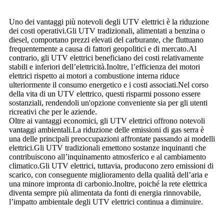
Uno dei vantaggi più notevoli degli UTV elettrici è la riduzione
dei costi operativi.Gli UTV tradizionali, alimentati a benzina o
diesel, comportano prezzi elevati del carburante, che fluttuano
frequentemente a causa di fattori geopolitici e di mercato.Al
contrario, gli UTV elettrici beneficiano dei costi relativamente
stabili e inferiori dell’elettricità.Inoltre, l’efficienza dei motori
elettrici rispetto ai motori a combustione interna riduce
ulteriormente il consumo energetico e i costi associati.Nel corso
della vita di un UTV elettrico, questi risparmi possono essere
sostanziali, rendendoli un'opzione conveniente sia per gli utenti
ricreativi che per le aziende.
Oltre ai vantaggi economici, gli UTV elettrici offrono notevoli
vantaggi ambientali.La riduzione delle emissioni di gas serra è
una delle principali preoccupazioni affrontate passando ai modelli
elettrici.Gli UTV tradizionali emettono sostanze inquinanti che
contribuiscono all’inquinamento atmosferico e al cambiamento
climatico.Gli UTV elettrici, tuttavia, producono zero emissioni di
scarico, con conseguente miglioramento della qualità dell’aria e
una minore impronta di carbonio.Inoltre, poiché la rete elettrica
diventa sempre più alimentata da fonti di energia rinnovabile,
l’impatto ambientale degli UTV elettrici continua a diminuire.